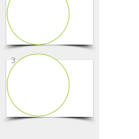
1/7
3
1/8